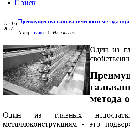
Поиск
Преимущества гальванического метода оц
Apr 06
2022
Автор
lastomar
in
Нет тегов
Один из гл
свойственн
Преиму
гальван
метода 
Один из главных недостатко
металлоконструкциям - это подвер