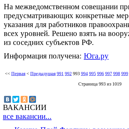
На межведомственном совещании при
предусматривающих конкретные мер
указания для работников правоохран
всех уровней. Решено взять на воор
из соседних субъектов РФ.
Информация получена:
Юга.ру
<<
Первая
<
Предыдущая
991
992
993
994
995
996
997
998
999
Страница 993 из 1019
ВАКАНСИИ
все вакансии...