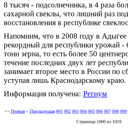
8 тысяч - подсолнечника, в 4 раза бо
сахарной свеклы, что лишний раз по
восстановления в республике свеклос
Напомним, что в 2008 году в Адыгее
рекордный для республики урожай - 
тонн зерна, то есть более 50 центнеро
течение последних двух лет республ
занимает второе место в России по с
уступая лишь Краснодарскому краю.
Информация получена:
Регнум
<<
Первая
<
Предыдущая
991
992
993
994
995
996
997
998
999
Страница 1000 из 1019