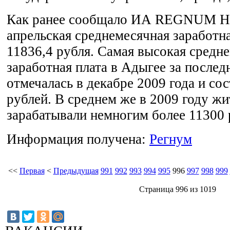
Как ранее сообщало ИА REGNUM Но
апрельская среднемесячная заработна
11836,4 рубля. Самая высокая средн
заработная плата в Адыгее за послед
отмечалась в декабре 2009 года и со
рублей. В среднем же в 2009 году ж
зарабатывали немногим более 11300 
Информация получена:
Регнум
<<
Первая
<
Предыдущая
991
992
993
994
995
996
997
998
999
Страница 996 из 1019