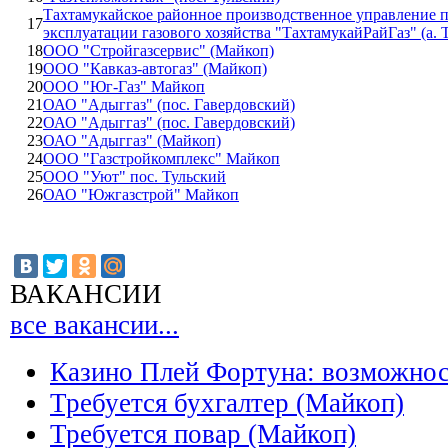
Тахтамукайское районное производственное управление 
17
эксплуатации газового хозяйства "ТахтамукайРайГаз" (а. 
18
ООО "Стройгазсервис" (Майкоп)
19
ООО "Кавказ-автогаз" (Майкоп)
20
ООО "Юг-Газ" Майкоп
21
ОАО "Адыггаз" (пос. Гавердовский)
22
ОАО "Адыггаз" (пос. Гавердовский)
23
ОАО "Адыггаз" (Майкоп)
24
ООО "Газстройкомплекс" Майкоп
25
ООО "Уют" пос. Тульский
26
ОАО "Южгазстрой" Майкоп
ВАКАНСИИ
все вакансии...
Казино Плей Фортуна: возможно
Требуется бухгалтер (Майкоп)
Требуется повар (Майкоп)