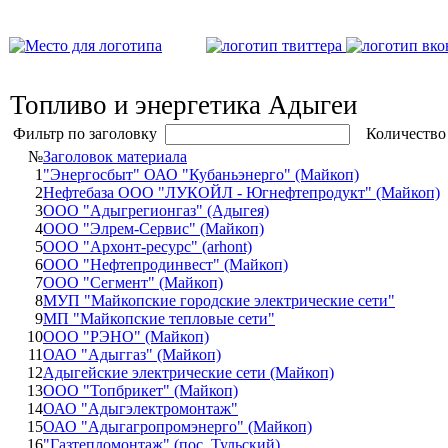
Топливо и энергетика Адыгеи
Фильтр по заголовку
Количество
№
Заголовок материала
1
"Энергосбыт" ОАО "Кубаньэнерго" (Майкоп)
2
Нефтебаза ООО "ЛУКОЙЛ - Югнефтепродукт" (Майкоп)
3
ООО "Адыгрегионгаз" (Адыгея)
4
ООО "Элрем-Сервис" (Майкоп)
5
ООО "Архонт-ресурс" (arhont)
6
ООО "Нефтепродинвест" (Майкоп)
7
ООО "Сегмент" (Майкоп)
8
МУП "Майкопские городские электрические сети"
9
МП "Майкопские тепловые сети"
10
ООО "РЭНО" (Майкоп)
11
ОАО "Адыггаз" (Майкоп)
12
Адыгейские электрические сети (Майкоп)
13
ООО "Топбрикет" (Майкоп)
14
ОАО "Адыгэлектромонтаж"
15
ОАО "Адыгагропромэнерго" (Майкоп)
16
"Газтепломонтаж" (пос. Тульский)