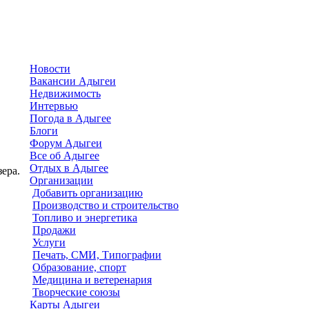
Новости
Вакансии Адыгеи
Недвижимость
Интервью
Погода в Адыгее
Блоги
Форум Адыгеи
Все об Адыгее
Отдых в Адыгее
ера.
Организации
Добавить организацию
Производство и строительство
Топливо и энергетика
Продажи
Услуги
Печать, СМИ, Типографии
Образование, спорт
Медицина и ветеренария
Творческие союзы
Карты Адыгеи