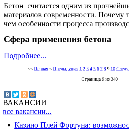
Бетон считается одним из прочнейш
материалов современности. Почему т
чем особенности процесса производс
Сфера применения бетона
Подробнее...
<<
Первая
<
Предыдущая
1
2
3
4
5
6
7
8
9
10
След
Страница 9 из 340
ВАКАНСИИ
все вакансии...
Казино Плей Фортуна: возможно