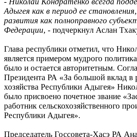
- Николай Кондратенко всегда подд
Адыгея как в период ее становления,
развития как полноправного субъек
Федерации,
- подчеркнул Аслан Тха
Глава республики отметил, что Нико
является примером мудрого политика,
было и остается авторитетным. Согл
Президента РА «За большой вклад в 
хозяйства Республики Адыгея» Нико
было присвоено почетное звание «З
работник сельскохозяйственного про
Республики Адыгея».
Председатель Госсовета-Хасэ РА Ан