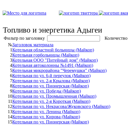
Топливо и энергетика Адыгеи
Фильтр по заголовку
Количество
№
Заголовок материала
1
Котельная областной больницы (Майкоп)
2
Котельная горбольницы (Майкоп)
3
Котельная ООО "Питейный дом" (Майкоп)
4
Котельная автоколонны №1491 (Майкоп)
5
Котельная микрорайона "Черемушки" (Майкоп)
6
Котельная по ул. 6-й переулок (Майкоп)
7
Котельная по ул. 2-я Крылова (Майкоп)
8
Котельная по ул. Пионерская (Майкоп)
9
Котельная по ул. Победы (Майкоп)
10
Котельная по ул. Промышленная (Майкоп)
11
Котельная по ул. 2-я Короткая (Майкоп)
12
Котельная по ул. Некрасова/Жуковского (Майкоп)
13
Котельная по ул. Ленина (Майкоп)
14
Котельная по ул. Кирова (Майкоп)
15
Котельная по ул. Пионерская (Майкоп)