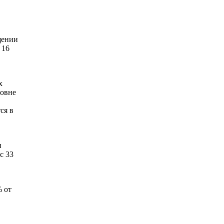
щении
 16
х
ровне
ся в
и
с 33
% от