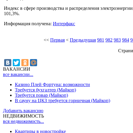
Индекс в сфере производства и распределения электроэнергии, г
101,3%.
Информация получена:
Интерфакс
<<
Первая
<
Предыдущая
981
982
983
984
9
Страни
ВАКАНСИИ
все вакансии...
Казино Плей Фортуна: возможности
Требуется бухгалтер (Майкоп)
Требуется повар (Майкоп)
В сауну на ЦКЗ требуется горничная (Майкоп)
Добавить вакансию
НЕДВИЖИМОСТЬ
вся недвижимость...
Квартиры в новостройке