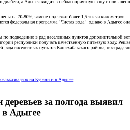
ию диабета, а Адыгея входит в неблагоприятную зону с повышен
шены на 70-80%, замене подлежат более 1,5 тысяч километров
тся федеральная программа "Чистая вода", однако в Адыгее она
ы по подведению в ряд населенных пунктов дополнительной вет
дгорий республики получать качественную питьевую воду. Реша
й ряда населенных пунктов Кошехабльского района, пострадавш
ссельхознадзор на Кубани и в Адыгее
и деревьев за полгода выявил
и в Адыгее