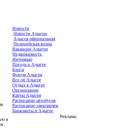
Новости
Новости Адыгеи
Адыгея официальная
Полицейская волна
Вакансии Адыгеи
Недвижимость
Интервью
Погода в Адыгее
Блоги
Форум Адыгеи
Все об Адыгее
Отдых в Адыгее
Организации
Карты Адыгеи
Расписание автобусов
ля
Расписание электричек
Банкоматы в Адыгее
Реклама:
ую в
ым