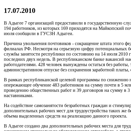
17.07.2010
В Адыгее 7 организаций предоставили в государственную слу
194 работников, из которых 169 приходятся на Майкопский 
июля сообщили в ГУСЗН Адыгеи.
Причина увольнения почтовиков - сокращение штата этого фед
филиалах РФ. Несмотря на серьезную цифру потенциальных бе
службы занятости республики по состоянию на 14 июля 2010 го
последних двух недель. В республиканском банке вакансий на
работодателями. 428 человек вынуждены остаться без работы, т
административном отпуске без сохранения заработной платы,
В рамках республиканской целевой программы по снижению н
опережающее обучение 483 работников на сумму почти в 5 млн
проведению общественных работ и 39 договоров на сумму в 3
наставниками.
На содействие самозанятости безработных граждан и стимулир
дополнительных рабочих мест для трудоустройства таких же бе
объема выделенных средств на реализацию данного проекта.
В Адыгее создано два дополнительных рабочих места для труд