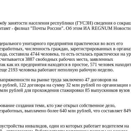
жбу занятости населения республики (ГУСЗН) сведения о сокра
почтамт - филиал "Почты России". Об этом ИА REGNUM Новости
ерального унитарного предприятия практически во всех его
зработных, численность граждан, зарегистрированных в органа
да, составила 4744 человека, то есть осталась практически на у
считывается 3887 свободных рабочих места, заявленных
ак как их предприятия находятся в простое, 571 человек находит
 еще 2193 человека работают неполную рабочую неделю.
апряженности на рынке труда заключено 47 договоров на
 рублей, 122 договора на сумму 32 млн рублей по организации 
 млн рублей для прохождения стажировки 85 выпускников вузов 
ование создания теми, кто уже открыл собственное дело,
зработных, выплачено более 640 млн рублей, что составляет 84
оустройства инвалидов, один из которых работает водителем на