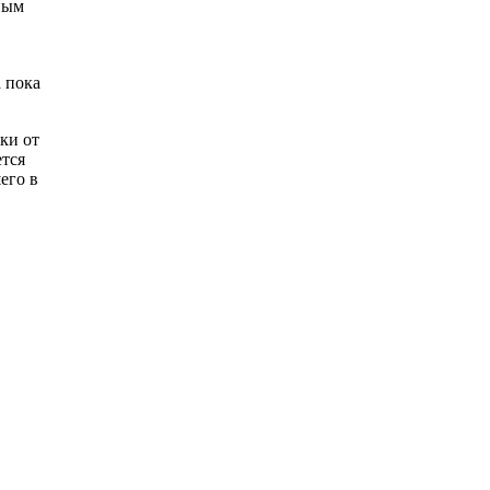
ным
 пока
ки от
ется
его в