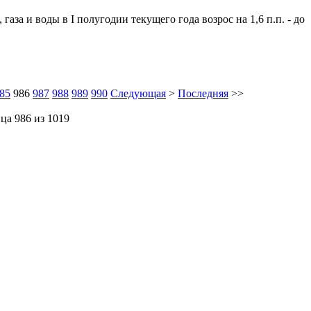
аза и воды в I полугодии текущего года возрос на 1,6 п.п. - до
85
986
987
988
989
990
Следующая
>
Последняя
>>
ца 986 из 1019