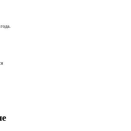
года.
ся
пе