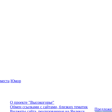
места
Юмор
О проекте "Высокогорье"
Обмен ссылками c сайтами, близких тематик
Предложе
Виджеты сайта, реализованные на Яндексе