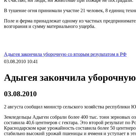
К счастью, ни люди, ни животные при пожаре не пострадали.
В тушение огня принимали участие 21 человек, 8 единиц техн
Поле и ферма принадлежат одному из частных предпринимате
возгорания и сумму материального ущерба.
Адыгея закончила уборочную со вторым результатом в РФ
03.08.2010 10:41
Адыгея закончила уборочную
03.08.2010
2 августа сообщил министр сельского хозяйства республики 
Земледельцы Адыгеи собрали более 400 тыс. тонн зерновых оз
составила 40,6 центнеров с гектара. Это второй результат по 
Краснодарском крае урожайность составила более 50 центнеров
стабильно высокий урожай пшеницы и ячменя и уступает в эт