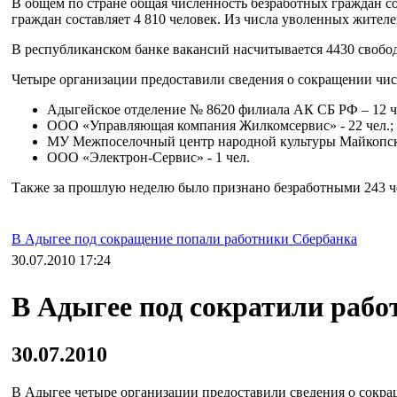
В общем по стране общая численность безработных граждан со
граждан составляет 4 810 человек. Из числа уволенных жител
В республиканском банке вакансий насчитывается 4430 свобо
Четыре организации предоставили сведения о сокращении чис
Адыгейское отделение № 8620 филиала АК СБ РФ – 12 ч
ООО «Управляющая компания Жилкомсервис» - 22 чел.;
МУ Межпоселочный центр народной культуры Майкопског
ООО «Электрон-Сервис» - 1 чел.
Также за прошлую неделю было признано безработными 243 ч
В Адыгее под сокращение попали работники Сбербанка
30.07.2010 17:24
В Адыгее под сократили рабо
30.07.2010
В Адыгее четыре организации предоставили сведения о сокра