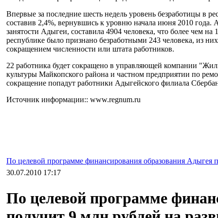
Впервые за последние шесть недель уровень безработицы в ре
составив 2,4%, вернувшись к уровню начала июня 2010 года. 
занятости Адыгеи, составила 4904 человека, что более чем на 1
республике было признано безработными 243 человека, из них
сокращением численности или штата работников.
22 работника будет сокращено в управляющей компании "Жил
культуры Майкопского района и частном предприятии по ремо
сокращение попадут работники Адыгейского филиала Сбербанк
Источник информации:: www.regnum.ru
По целевой программе финансирования образования Адыгея по
30.07.2010 17:17
По целевой программе финан
получит 9 млн рублей на раз