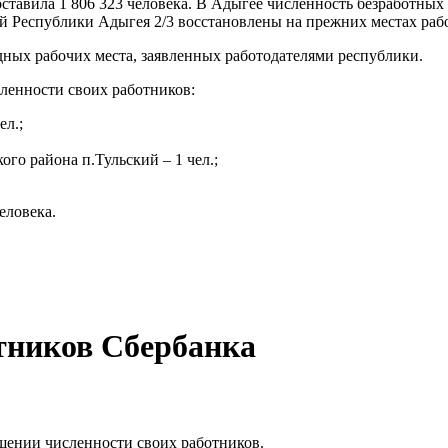
ставила 1 806 323 человека. В Адыгее численность безработных
ей Республики Адыгея 2/3 восстановлены на прежних местах раб
дных рабочих места, заявленных работодателями республики.
ленности своих работников:
ел.;
о района п.Тульский – 1 чел.;
еловека.
тников Сбербанка
щении численности своих работников.