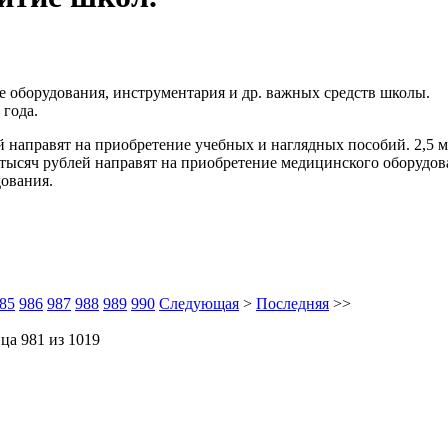
е оборудования, инструментария и др. важных средств школы.
 года.
й направят на приобретение учебных и наглядных пособий. 2,5 м
 тысяч рублей направят на приобретение медицинского оборудов
дования.
85
986
987
988
989
990
Следующая
>
Последняя
>>
ца 981 из 1019