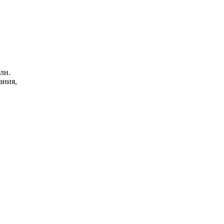
лн.
ания,