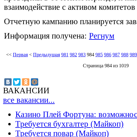
взаимодействие с активом комитетов
Отчетную кампанию планируется зав
Информация получена:
Регнум
<<
Первая
<
Предыдущая
981
982
983
984
985
986
987
988
989
Страница 984 из 1019
ВАКАНСИИ
все вакансии...
Казино Плей Фортуна: возможно
Требуется бухгалтер (Майкоп)
Требуется повар (Майкоп)