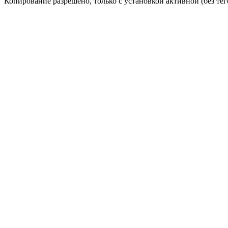
Копирование разрешено, только с установкой активной (без тего