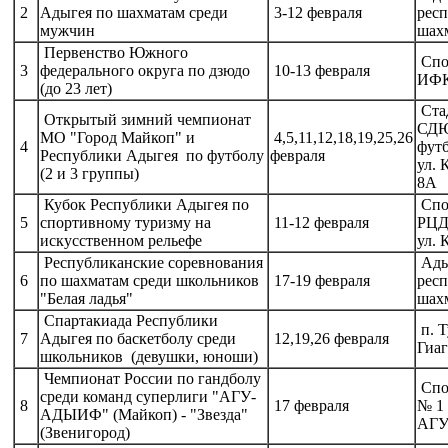
2
Адыгея по шахматам среди
3-12 февраля
рес
мужчин
шах
Первенство Южного
Спо
3
федерального округа по дзюдо
10-13 февраля
ИФК
(до 23 лет)
Ста
Открытый зимний чемпионат
СД
МО "Город Майкоп" и
4,5,11,12,18,19,25,26
4
футб
Республики Адыгея по футболу
февраля
ул. 
(2 и 3 группы)
8А
Кубок Республики Адыгея по
Спо
5
спортивному туризму на
11-12 февраля
РЦД
искусственном рельефе
ул. 
Республиканские соревнования
Ады
6
по шахматам среди школьников
17-19 февраля
рес
"Белая ладья"
шах
Спартакиада Республики
п. Т
7
Адыгея по баскетболу среди
12,19,26 февраля
Гиа
школьников (девушки, юноши)
Чемпионат России по гандболу
Спо
среди команд суперлиги "АГУ-
8
17 февраля
№ 1
АДЫИФ" (Майкоп) - "Звезда"
АГ
(Звенигород)