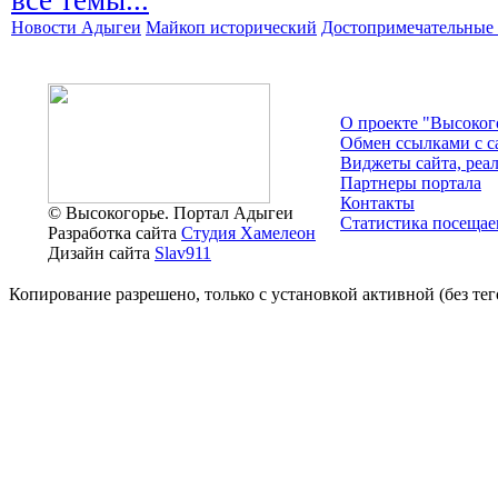
все темы...
Новости Адыгеи
Майкоп исторический
Достопримечательные 
О проекте "Высоког
Обмен ссылками c с
Виджеты сайта, реа
Партнеры портала
Контакты
© Высокогорье. Портал Адыгеи
Статистика посещае
Разработка сайта
Студия Хамелеон
Дизайн сайта
Slav911
Копирование разрешено, только с установкой активной (без тего