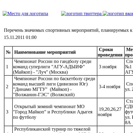
Перечень значимых спортивных мероприятий, планируемых к 
15.11.2011 01:00
Сроки
Ме
№
Наименование мероприятий
проведения
про
Чемпионат России по гандболу среди
Спо
1
команд суперлиги "АГУ-АДЫИФ"
3 ноября
№1 
(Майкоп) - "Луч" (Москва)
АГ
Чемпионат России по баскетболу среди
команд высшей лиги (дивизион Юг)
Спо
2
3-4 ноября
"Динамо МГТУ" (Майкоп) -
ул.
"Волжанин-ГЭС" (Волжский)
Ста
Открытый зимний чемпионат МО
СД
19,20,26,27
3
"Город Майкоп" и Республики Адыгея
фут
ноября
по футболу
ул.
8А
Республиканский турнир по тяжелой