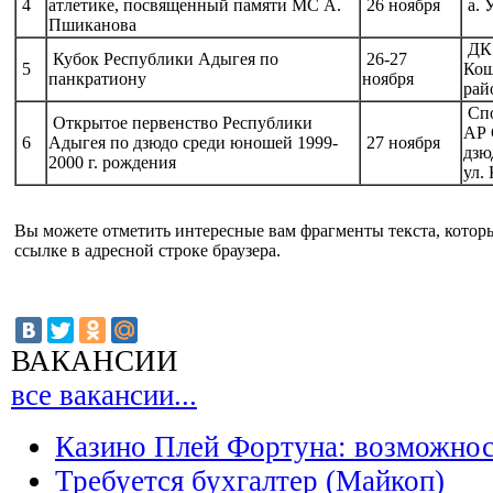
4
атлетике, посвященный памяти МС А.
26 ноября
а. 
Пшиканова
ДК 
Кубок Республики Адыгея по
26-27
5
Кош
панкратиону
ноября
рай
Спо
Открытое первенство Республики
АР
6
Адыгея по дзюдо среди юношей 1999-
27 ноября
дзю
2000 г. рождения
ул.
Вы можете отметить интересные вам фрагменты текста, котор
ссылке в адресной строке браузера.
ВАКАНСИИ
все вакансии...
Казино Плей Фортуна: возможно
Требуется бухгалтер (Майкоп)