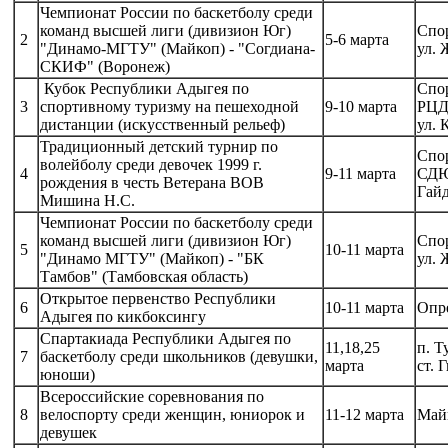
Чемпионат России по баскетболу среди
команд высшей лиги (дивизион Юг)
Спо
2
5-6 марта
"Динамо-МГТУ" (Майкоп) - "Согдиана-
ул. 
СКИФ" (Воронеж)
Кубок Республики Адыгея по
Спо
3
спортивному туризму на пешеходной
9-10 марта
РЦД
дистанции (искусственный рельеф)
ул. 
Традиционный детский турнир по
Спо
волейболу среди девочек 1999 г.
4
9-11 марта
СДЮ
рождения в честь Ветерана ВОВ
Гай
Мишина Н.С.
Чемпионат России по баскетболу среди
команд высшей лиги (дивизион Юг)
Спор
5
10-11 марта
"Динамо МГТУ" (Майкоп) - "БК
ул. 
Тамбов" (Тамбовская область)
Открытое первенство Республики
6
10-11 марта
Опр
Адыгея по кикбоксингу
Спартакиада Республики Адыгея по
11,18,25
п. Т
7
баскетболу среди школьников (девушки,
марта
ст. 
юноши)
Всероссийские соревнования по
8
велоспорту среди женщин, юниорок и
11-12 марта
Май
девушек