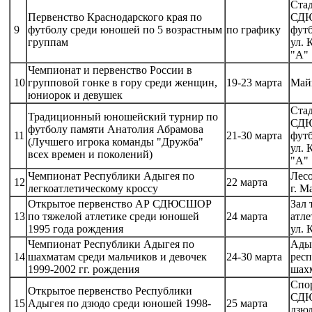
Ста
Первенство Краснодарского края по
СД
9
футболу среди юношей по 5 возрастным
по графику
футб
группам
ул. 
"А"
Чемпионат и первенство России в
10
групповой гонке в гору среди женщин,
19-23 марта
Май
юниорок и девушек
Ста
Традиционный юношейский турнир по
СД
футболу памяти Анатолия Абрамова
11
21-30 марта
футб
(Лучшего игрока команды "Дружба"
ул. 
всех времен и поколений)
"А"
Чемпионат Республики Адыгея по
Лесо
12
22 марта
легкоатлетическому кроссу
г. 
Открытое первенство АР СДЮСШОР
Зал 
13
по тяжелой атлетике среди юношей
24 марта
атл
1995 года рождения
ул. 
Чемпионат Республики Адыгея по
Ады
14
шахматам среди мальчиков и девочек
24-30 марта
рес
1999-2002 гг. рождения
шах
Спо
Открытое первенство Республики
СД
15
Адыгея по дзюдо среди юношей 1998-
25 марта
дзюд