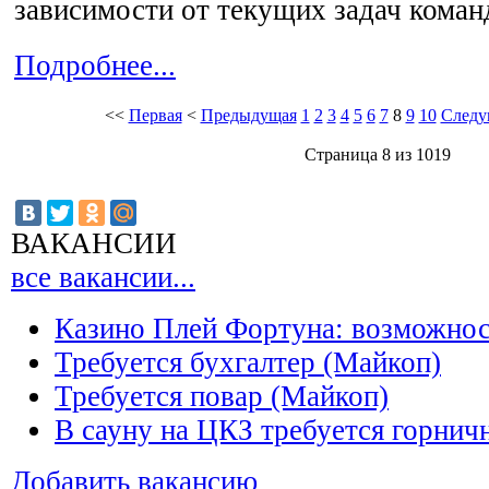
зависимости от текущих задач коман
Подробнее...
<<
Первая
<
Предыдущая
1
2
3
4
5
6
7
8
9
10
Следу
Страница 8 из 1019
ВАКАНСИИ
все вакансии...
Казино Плей Фортуна: возможно
Требуется бухгалтер (Майкоп)
Требуется повар (Майкоп)
В сауну на ЦКЗ требуется горнич
Добавить вакансию