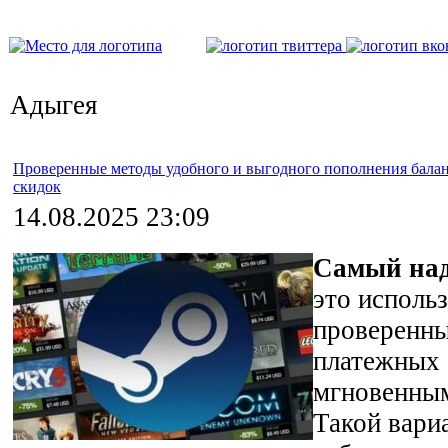
Адыгея
Проверенные методы удобного и выгодного пополнения балан
скидок
14.08.2025 23:09
Самый над
это исполь
проверенны
платежных 
мгновенным
Такой вари