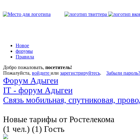
Новое
форумы
Правила
Добро пожаловать,
посетитель!
Пожалуйста,
войдите
или
зарегистрируйтесь
.
Забыли пароль
Форум Адыгеи
IT - форум Адыгеи
Связь мобильная, спутниковая, прово
Новые тарифы от Ростелекома
(1 чел.) (1) Гость